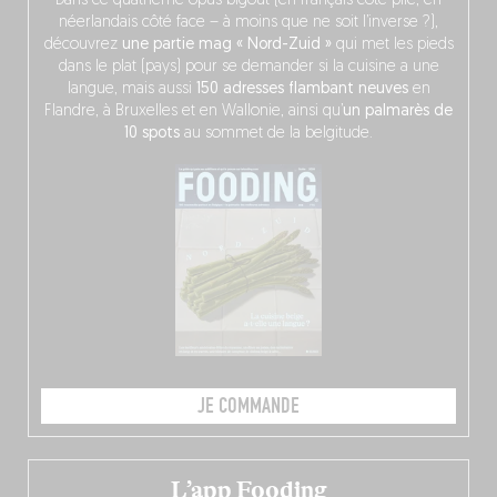
Dans ce quatrième opus bigoût (en français côté pile, en
néerlandais côté face – à moins que ne soit l’inverse ?),
découvrez
une partie mag « Nord-Zuid »
qui met les pieds
dans le plat (pays) pour se demander si la cuisine a une
langue, mais aussi
150 adresses flambant neuves
en
Flandre, à Bruxelles et en Wallonie, ainsi qu’
un palmarès de
10 spots
au sommet de la belgitude.
JE COMMANDE
L’app Fooding