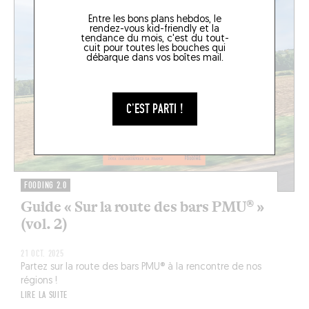
Entre les bons plans hebdos, le
rendez-vous kid-friendly et la
tendance du mois, c'est du tout-
cuit pour toutes les bouches qui
débarque dans vos boîtes mail.
C'EST PARTI !
FOODING 2.0
Guide « Sur la route des bars PMU® »
(vol. 2)
21 OCT. 2025
Partez sur la route des bars PMU® à la rencontre de nos
régions !
LIRE LA SUITE