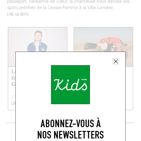
passeport, Parisienne de cœur, la chanteuse nous dévoile ses
spots préférés de la Grosse Pomme à la Ville Lumière.
LIRE LA SUITE
Les restos kid-
Les restos préf’ de
friendly préf’ de
Yasmine
Guigui Pop
27 JUIL. 2026
20 JUIL. 2026
LIRE LA SUITE
LIRE LA SUITE
ABONNEZ-VOUS À
EN CE MOMENT SUR LE FOODING
NOS NEWSLETTERS