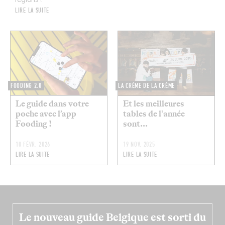
régions !
LIRE LA SUITE
FOODING 2.0
LA CRÈME DE LA CRÈME
Le guide dans votre
Et les meilleures
poche avec l’app
tables de l'année
Fooding !
sont...
10 FÉVR. 2026
19 NOV. 2025
LIRE LA SUITE
LIRE LA SUITE
Le nouveau guide Belgique est sorti du