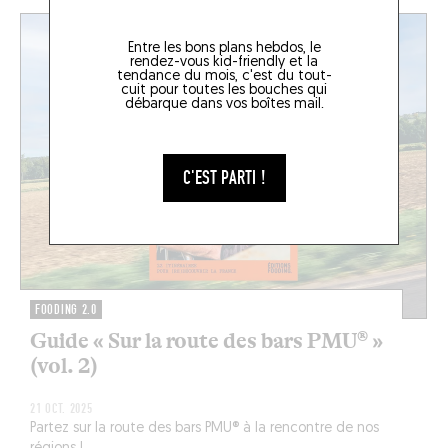
Entre les bons plans hebdos, le
rendez-vous kid-friendly et la
tendance du mois, c'est du tout-
cuit pour toutes les bouches qui
débarque dans vos boîtes mail.
C'EST PARTI !
FOODING 2.0
Guide « Sur la route des bars PMU® »
(vol. 2)
21 OCT. 2025
Partez sur la route des bars PMU® à la rencontre de nos