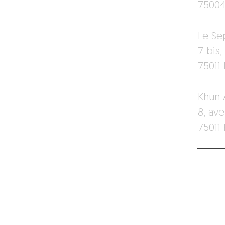
75004
Le Sep
7 bis
75011 
Khun 
8, av
75011 
PARTAGER