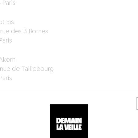
 Paris
t Bis
, rue des 3 Bornes
Paris
Akorn
enue de Taillebourg
Paris