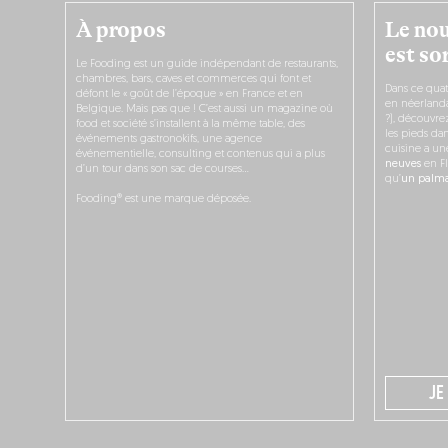
À propos
Le nou
est sor
Le Fooding est un guide indépendant de restaurants,
chambres, bars, caves et commerces qui font et
Dans ce quat
défont le « goût de l’époque » en France et en
en néerlandai
Belgique. Mais pas que ! C’est aussi un magazine où
?), découvr
food et société s’installent à la même table, des
les pieds dan
événements gastronokifs, une agence
cuisine a un
événementielle, consulting et contenus qui a plus
neuves
en Fl
d’un tour dans son sac de courses…
qu’
un palmar
Fooding® est une marque déposée.
JE