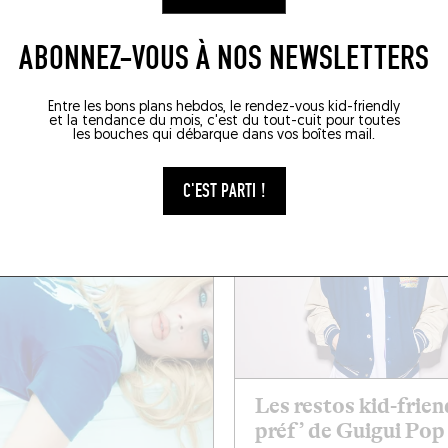
ABONNEZ-VOUS À NOS NEWSLETTERS
 LEURS RESTOS PRÉ
Entre les bons plans hebdos, le rendez-vous kid-friendly
et la tendance du mois, c'est du tout-cuit pour toutes
les bouches qui débarque dans vos boîtes mail.
C'EST PARTI !
Les restos kid-frien
préf’ de Guigui Pop