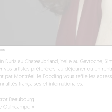
erin
n Duris au Chateaubriand, Yelle au Gavroche, 
r vos artistes préféré·e·s, au déjeuner ou en rent
t par Montréal, le Fooding vous refile les adresse
nalités françaises et internationales.
strot Beaubourg
ue Quincampoix