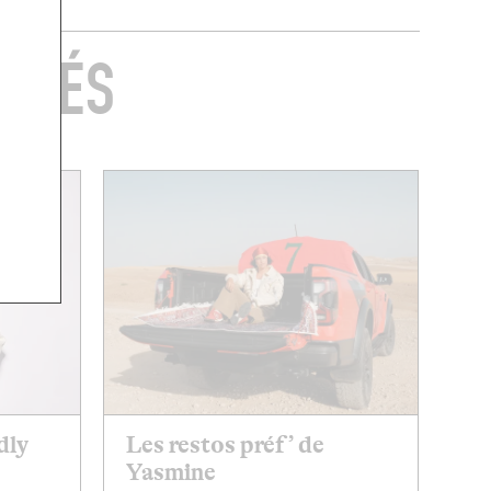
FÉRÉS
dly
Les restos préf’ de
Yasmine