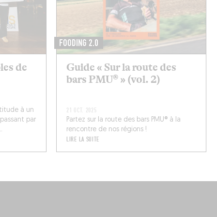
FOODING 2.0
bles de
Guide « Sur la route des
bars PMU® » (vol. 2)
titude à un
21 OCT. 2025
 passant par
Partez sur la route des bars PMU® à la
.
rencontre de nos régions !
LIRE LA SUITE