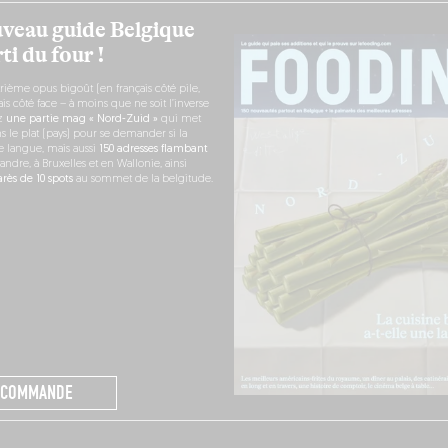
veau guide Belgique
ti du four !
rième opus bigoût (en français côté pile,
s côté face – à moins que ne soit l’inverse
ez
une partie mag « Nord-Zuid »
qui met
s le plat (pays) pour se demander si la
e langue, mais aussi
150 adresses flambant
andre, à Bruxelles et en Wallonie, ainsi
ès de 10 spots
au sommet de la belgitude.
 COMMANDE