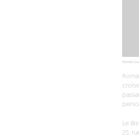
Nicolas Gu
Romai
croise
passan
person
Le Bi
25, r