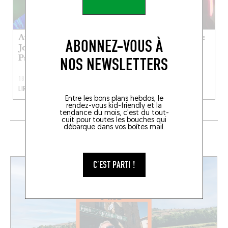
Au régal des oreilles :
Au régal des oreilles :
ABONNEZ-VOUS À
Joe Lewandowski de
Aurélien Jacob de
Pamela
Super5
NOS NEWSLETTERS
18 DÉC. 2022
13 NOV. 2022
LIRE LA SUITE
LIRE LA SUITE
Entre les bons plans hebdos, le
rendez-vous kid-friendly et la
tendance du mois, c'est du tout-
cuit pour toutes les bouches qui
débarque dans vos boîtes mail.
EN CE MOMENT SUR LE FOODING
C'EST PARTI !