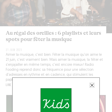
Au régal des oreilles : 6 playlists et leurs
spots pour fêter la musique
21 JUIN 2023
Aimer la musique, c’est bien. Fêter la musique qu’on aime le
21 juin, c’est vraiment bien. Mais aimer la musique, la fêter et
s’enjajailler en même temps, c’est encore mieux ! Radio
Fooding reprend donc sa fréquence pour une sélection
d’adresses en rythme et en cadence, qui stimulent les
papilles autant que les écoutilles…
LIRE LA SUITE