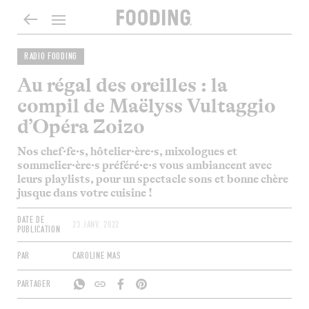
RADIO FOODING
Au régal des oreilles : la
compil de Maëlyss Vultaggio
d’Opéra Zoizo
Nos chef·fe·s, hôtelier·ère·s, mixologues et
sommelier·ère·s préféré·e·s vous ambiancent avec
leurs playlists, pour un spectacle sons et bonne chère
jusque dans votre cuisine !
DATE DE
23 JANV. 2022
PUBLICATION
PAR
CAROLINE MAS
PARTAGER