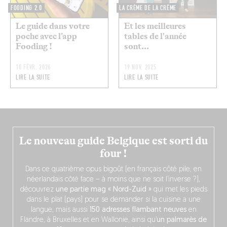
FOODING 2.0
LA CRÈME DE LA CRÈME
Le guide dans votre
Et les meilleures
poche avec l’app
tables de l'année
Fooding !
sont...
10 FÉVR. 2026
19 NOV. 2025
LIRE LA SUITE
LIRE LA SUITE
Le nouveau guide Belgique est sorti du
four !
Dans ce quatrième opus bigoût (en français côté pile, en
néerlandais côté face – à moins que ne soit l’inverse ?),
découvrez
une partie mag « Nord-Zuid »
qui met les pieds
dans le plat (pays) pour se demander si la cuisine a une
langue, mais aussi
150 adresses flambant neuves
en
Flandre, à Bruxelles et en Wallonie, ainsi qu’
un palmarès de