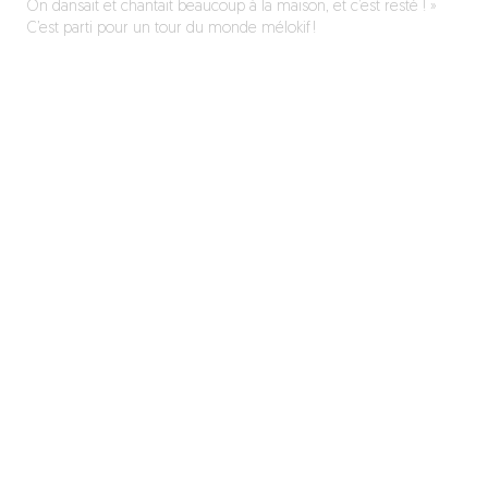
On dansait et chantait beaucoup à la maison, et c’est resté ! »
C’est parti pour un tour du monde mélokif !