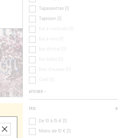
Tapassiettes [1]
Taproom [1]
Bar à cocktails [0]
Bar à vins [0]
Bar d'hôtel [0]
Bar-boîte [0]
Bars d’auteur [0]
Café [0]
AFFICHER +
PRIX
De 10 à 15 € [1]
Moins de 10 € [1]