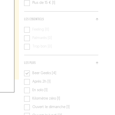
Plus de 15 € [1]
LES ESSENTIELS
Feeling [0]
Palmarès [0]
Trop bon [0]
LES PLUS
Beer Geeks [4]
Après 2h [1]
En solo [1]
Kilomètre zéro [1]
Ouvert le dimanche [1]