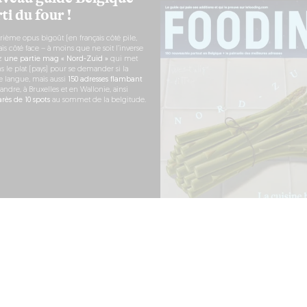
ti du four !
rième opus bigoût (en français côté pile,
s côté face – à moins que ne soit l’inverse
ez
une partie mag « Nord-Zuid »
qui met
s le plat (pays) pour se demander si la
e langue, mais aussi
150 adresses flambant
andre, à Bruxelles et en Wallonie, ainsi
ès de 10 spots
au sommet de la belgitude.
 COMMANDE
PARTENARIATS
PRESSE
NOTICES LÉGALES
CONDITIONS D'UTILISATION
COOKIES