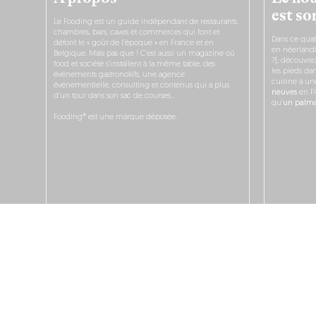
est sor
Le Fooding est un guide indépendant de restaurants,
chambres, bars, caves et commerces qui font et
Dans ce quat
défont le « goût de l’époque » en France et en
en néerlandai
Belgique. Mais pas que ! C’est aussi un magazine où
?), découvr
food et société s’installent à la même table, des
les pieds dan
événements gastronokifs, une agence
cuisine a un
événementielle, consulting et contenus qui a plus
neuves
en Fl
d’un tour dans son sac de courses…
qu’
un palmar
Fooding® est une marque déposée.
JE
JOBS
PUBLICITÉS & 