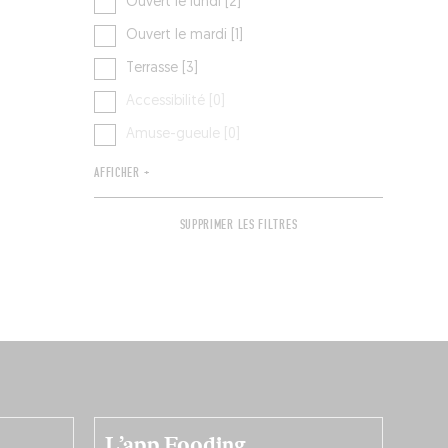
Ouvert le lundi [2]
Ouvert le mardi [1]
Terrasse [3]
Accessibilité [0]
Amuse-gueule [0]
AFFICHER +
SUPPRIMER LES FILTRES
L’app Fooding