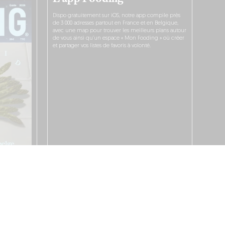
Dispo gratuitement sur iOS, notre app compile près
de 3 000 adresses partout en France et en Belgique,
avec une map pour trouver les meilleurs plans autour
de vous ainsi qu’un espace « Mon Fooding » où créer
et partager vos listes de favoris à volonté.
JE LA TÉLÉCHARGE !
DONNÉES PERSONNELLES