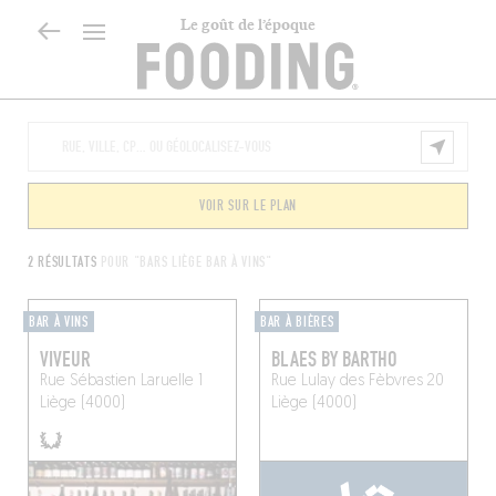
Le goût de l’époque
VOIR SUR LE PLAN
2 RÉSULTATS
POUR "BARS LIÈGE BAR À VINS"
BAR À VINS
BAR À BIÈRES
VIVEUR
BLAES BY BARTHO
Rue Sébastien Laruelle 1
Rue Lulay des Fèbvres 20
Liège (4000)
Liège (4000)