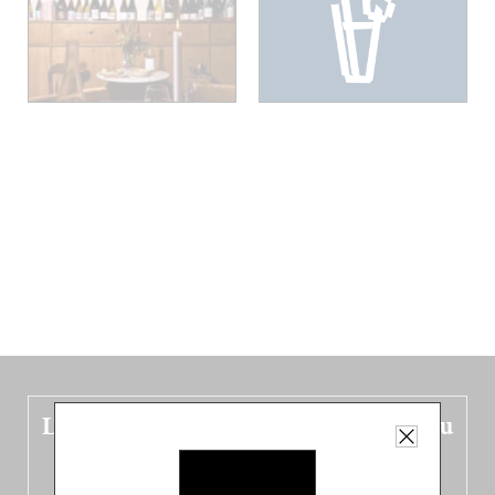
Le nouveau guide Belgique est sorti du
four !
Dans ce quatrième opus bigoût (en français côté pile, en