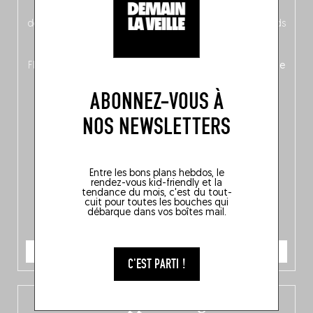
néerlandais côté face – à moins que ne soit l’inverse ?),
découvrez
une partie mag « Nord-Zuid »
qui met les pieds
dans le plat (pays) pour se demander si la cuisine a une
langue, mais aussi
150 adresses flambant neuves
en
Flandre, à Bruxelles et en Wallonie, ainsi qu’
un palmarès de
10 spots
au sommet de la belgitude.
ABONNEZ-VOUS À
NOS NEWSLETTERS
Entre les bons plans hebdos, le
rendez-vous kid-friendly et la
tendance du mois, c'est du tout-
cuit pour toutes les bouches qui
débarque dans vos boîtes mail.
JE COMMANDE
C'EST PARTI !
L’app Fooding