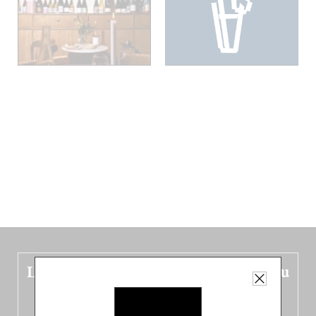
Le nouveau guide Belgique est sorti du
four !
Dans ce quatrième opus bigoût (en français côté pile, en