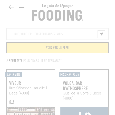
Le goût de l’époque
VOIR SUR LE PLAN
2 RÉSULTATS
POUR "BARS LIÈGE TERRASSE"
BAR À VINS
MIXOMANIAQUE
VIVEUR
VOLGA, BAR
D'ATMOSPHÈRE
Rue Sébastien Laruelle 1
Liège (4000)
Quai de la Goffe 3
Liège
(4000)