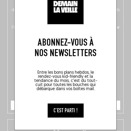
néerlandais côté face – à moins que ne soit l’inverse ?),
découvrez
une partie mag « Nord-Zuid »
qui met les pieds
dans le plat (pays) pour se demander si la cuisine a une
langue, mais aussi
150 adresses flambant neuves
en
Flandre, à Bruxelles et en Wallonie, ainsi qu’
un palmarès de
10 spots
au sommet de la belgitude.
ABONNEZ-VOUS À
NOS NEWSLETTERS
Entre les bons plans hebdos, le
rendez-vous kid-friendly et la
tendance du mois, c'est du tout-
cuit pour toutes les bouches qui
débarque dans vos boîtes mail.
JE COMMANDE
C'EST PARTI !
L’app Fooding