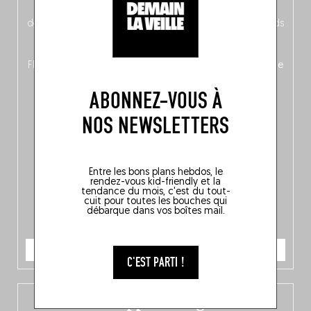
néerlandais côté face – à moins que ne soit l’inverse ?),
découvrez
une partie mag « Nord-Zuid »
qui met les pieds
dans le plat (pays) pour se demander si la cuisine a une
langue, mais aussi
150 adresses flambant neuves
en
Flandre, à Bruxelles et en Wallonie, ainsi qu’
un palmarès de
10 spots
au sommet de la belgitude.
ABONNEZ-VOUS À
NOS NEWSLETTERS
Entre les bons plans hebdos, le
rendez-vous kid-friendly et la
tendance du mois, c'est du tout-
cuit pour toutes les bouches qui
débarque dans vos boîtes mail.
JE COMMANDE
C'EST PARTI !
L’app Fooding