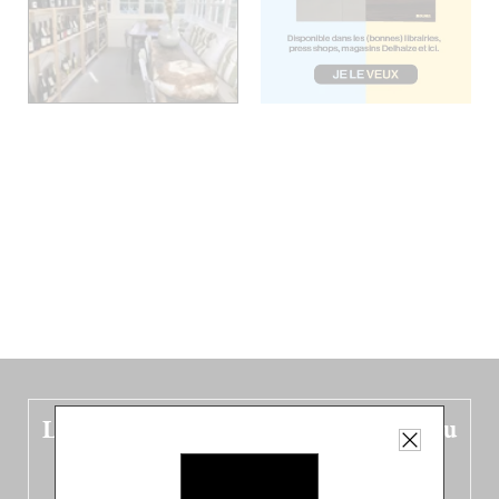
Le nouveau guide Belgique est sorti du
four !
Dans ce quatrième opus bigoût (en français côté pile, en