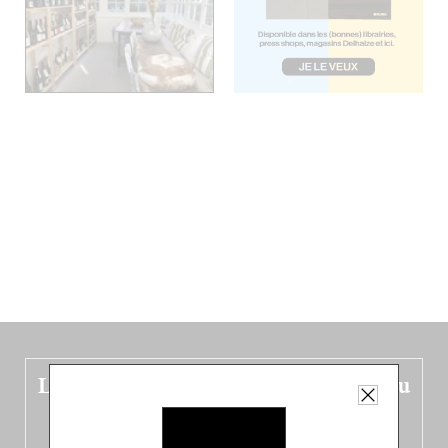
Le nouveau guide Belgique est sorti du
four !
Dans ce quatrième opus bigoût (en français côté pile, en