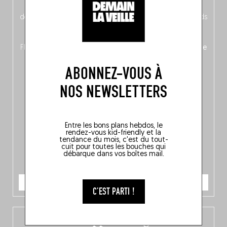
néerlandais côté face – à moins que ne soit l’inverse ?),
découvrez
une partie mag « Nord-Zuid »
qui met les pieds
dans le plat (pays) pour se demander si la cuisine a une
langue, mais aussi
150 adresses flambant neuves
en
Flandre, à Bruxelles et en Wallonie, ainsi qu’
un palmarès de
10 spots
au sommet de la belgitude.
ABONNEZ-VOUS À
NOS NEWSLETTERS
Entre les bons plans hebdos, le
rendez-vous kid-friendly et la
tendance du mois, c'est du tout-
cuit pour toutes les bouches qui
débarque dans vos boîtes mail.
JE COMMANDE
C'EST PARTI !
L’app Fooding