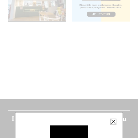
Le nouveau guide Belgique est sorti du
four !
Dans ce quatrième opus bigoût (en français côté pile, en