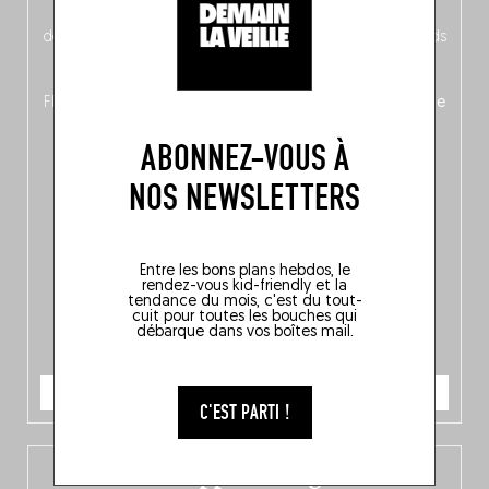
néerlandais côté face – à moins que ne soit l’inverse ?),
découvrez
une partie mag « Nord-Zuid »
qui met les pieds
dans le plat (pays) pour se demander si la cuisine a une
langue, mais aussi
150 adresses flambant neuves
en
Flandre, à Bruxelles et en Wallonie, ainsi qu’
un palmarès de
10 spots
au sommet de la belgitude.
ABONNEZ-VOUS À
NOS NEWSLETTERS
Entre les bons plans hebdos, le
rendez-vous kid-friendly et la
tendance du mois, c'est du tout-
cuit pour toutes les bouches qui
débarque dans vos boîtes mail.
JE COMMANDE
C'EST PARTI !
L’app Fooding