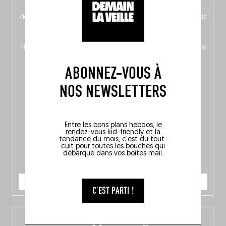
néerlandais côté face – à moins que ne soit l’inverse ?),
découvrez
une partie mag « Nord-Zuid »
qui met les pieds
dans le plat (pays) pour se demander si la cuisine a une
langue, mais aussi
150 adresses flambant neuves
en
Flandre, à Bruxelles et en Wallonie, ainsi qu’
un palmarès de
10 spots
au sommet de la belgitude.
ABONNEZ-VOUS À
NOS NEWSLETTERS
Entre les bons plans hebdos, le
rendez-vous kid-friendly et la
tendance du mois, c'est du tout-
cuit pour toutes les bouches qui
débarque dans vos boîtes mail.
JE COMMANDE
C'EST PARTI !
L’app Fooding