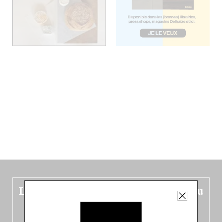
Le nouveau guide Belgique est sorti du
four !
Dans ce quatrième opus bigoût (en français côté pile, en