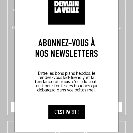
néerlandais côté face – à moins que ne soit l’inverse ?),
découvrez
une partie mag « Nord-Zuid »
qui met les pieds
dans le plat (pays) pour se demander si la cuisine a une
langue, mais aussi
150 adresses flambant neuves
en
Flandre, à Bruxelles et en Wallonie, ainsi qu’
un palmarès de
10 spots
au sommet de la belgitude.
ABONNEZ-VOUS À
NOS NEWSLETTERS
Entre les bons plans hebdos, le
rendez-vous kid-friendly et la
tendance du mois, c'est du tout-
cuit pour toutes les bouches qui
débarque dans vos boîtes mail.
JE COMMANDE
C'EST PARTI !
L’app Fooding