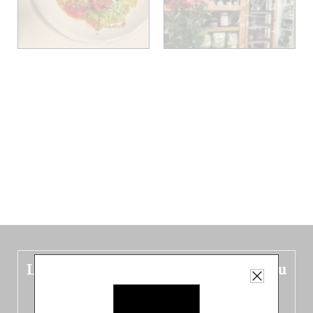
Le nouveau guide Belgique est sorti du
four !
Dans ce quatrième opus bigoût (en français côté pile, en