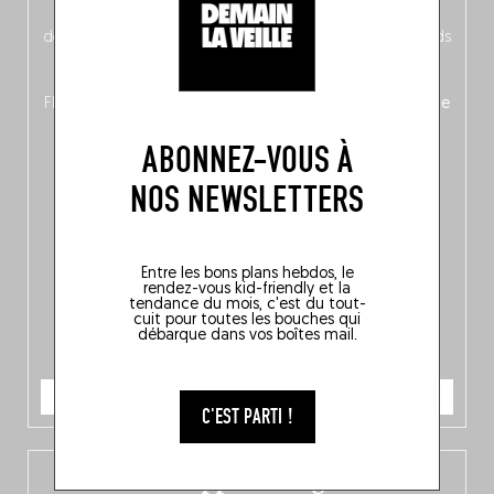
néerlandais côté face – à moins que ne soit l’inverse ?),
découvrez
une partie mag « Nord-Zuid »
qui met les pieds
dans le plat (pays) pour se demander si la cuisine a une
langue, mais aussi
150 adresses flambant neuves
en
Flandre, à Bruxelles et en Wallonie, ainsi qu’
un palmarès de
10 spots
au sommet de la belgitude.
ABONNEZ-VOUS À
NOS NEWSLETTERS
Entre les bons plans hebdos, le
rendez-vous kid-friendly et la
tendance du mois, c'est du tout-
cuit pour toutes les bouches qui
débarque dans vos boîtes mail.
JE COMMANDE
C'EST PARTI !
L’app Fooding