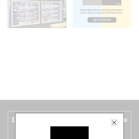
Le nouveau guide Belgique est sorti du
four !
Dans ce quatrième opus bigoût (en français côté pile, en