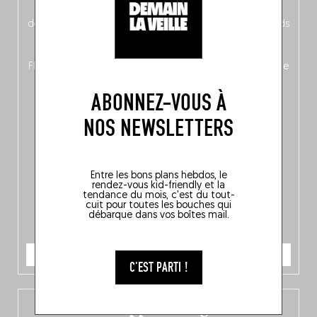
néerlandais côté face – à moins que ne soit l’inverse ?),
découvrez
une partie mag « Nord-Zuid »
qui met les pieds
dans le plat (pays) pour se demander si la cuisine a une
langue, mais aussi
150 adresses flambant neuves
en
Flandre, à Bruxelles et en Wallonie, ainsi qu’
un palmarès de
10 spots
au sommet de la belgitude.
ABONNEZ-VOUS À
NOS NEWSLETTERS
Entre les bons plans hebdos, le
rendez-vous kid-friendly et la
tendance du mois, c'est du tout-
cuit pour toutes les bouches qui
débarque dans vos boîtes mail.
JE COMMANDE
C'EST PARTI !
L’app Fooding