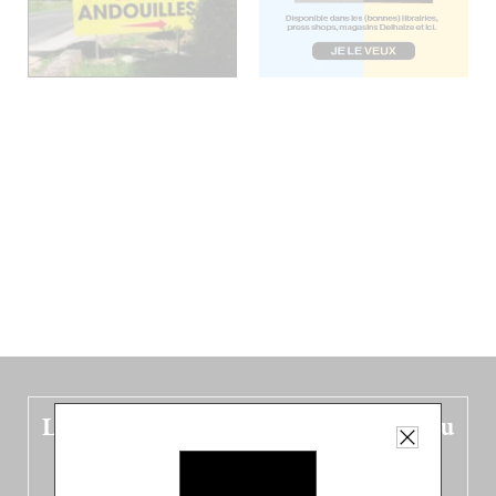
Le nouveau guide Belgique est sorti du
four !
Dans ce quatrième opus bigoût (en français côté pile, en