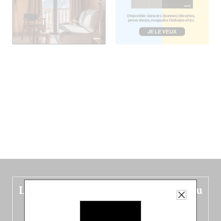
Le nouveau guide Belgique est sorti du
four !
Dans ce quatrième opus bigoût (en français côté pile, en