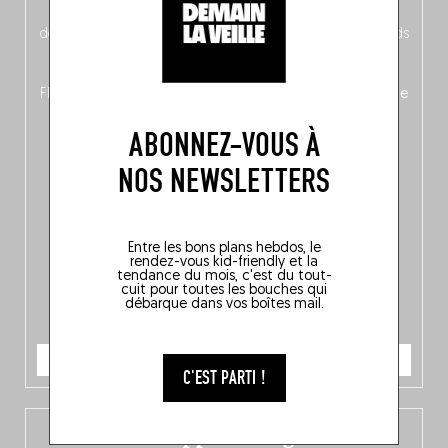
néerlandais côté face – à moins que ne soit l’inverse ?),
découvrez
une partie mag « Nord-Zuid »
qui met les pieds
dans le plat (pays) pour se demander si la cuisine a une
langue, mais aussi
150 adresses flambant neuves
en
Flandre, à Bruxelles et en Wallonie, ainsi qu’
un palmarès de
10 spots
au sommet de la belgitude.
ABONNEZ-VOUS À
NOS NEWSLETTERS
Entre les bons plans hebdos, le
rendez-vous kid-friendly et la
tendance du mois, c'est du tout-
cuit pour toutes les bouches qui
débarque dans vos boîtes mail.
JE COMMANDE
C'EST PARTI !
L’app Fooding