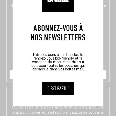
langue, mais aussi
150 adresses flambant neuves
en
Flandre, à Bruxelles et en Wallonie, ainsi qu’
un palmarès de
10 spots
au sommet de la belgitude.
ABONNEZ-VOUS À
NOS NEWSLETTERS
Entre les bons plans hebdos, le
rendez-vous kid-friendly et la
tendance du mois, c'est du tout-
cuit pour toutes les bouches qui
débarque dans vos boîtes mail.
JE COMMANDE
C'EST PARTI !
L’app Fooding
Dispo gratuitement sur iOS, notre app compile près de 3
000 adresses partout en France et en Belgique, avec une
map pour trouver les meilleurs plans autour de vous ainsi