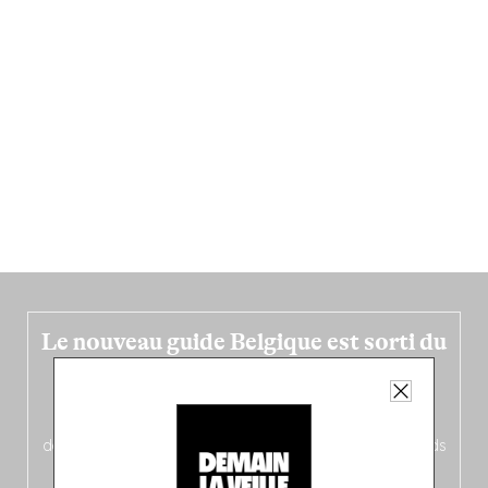
Le nouveau guide Belgique est sorti du
four !
Dans ce quatrième opus bigoût (en français côté pile, en
néerlandais côté face – à moins que ne soit l’inverse ?),
découvrez
une partie mag « Nord-Zuid »
qui met les pieds
dans le plat (pays) pour se demander si la cuisine a une