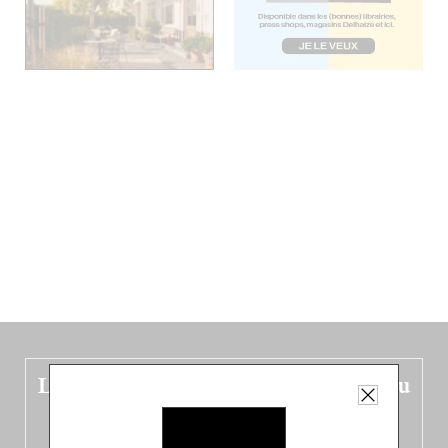
Le nouveau guide Belgique est sorti du
four !
Dans ce quatrième opus bigoût (en français côté pile, en