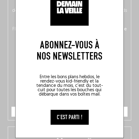
néerlandais côté face – à moins que ne soit l’inverse ?),
découvrez
une partie mag « Nord-Zuid »
qui met les pieds
dans le plat (pays) pour se demander si la cuisine a une
langue, mais aussi
150 adresses flambant neuves
en
Flandre, à Bruxelles et en Wallonie, ainsi qu’
un palmarès de
10 spots
au sommet de la belgitude.
ABONNEZ-VOUS À
NOS NEWSLETTERS
Entre les bons plans hebdos, le
rendez-vous kid-friendly et la
tendance du mois, c'est du tout-
cuit pour toutes les bouches qui
débarque dans vos boîtes mail.
JE COMMANDE
C'EST PARTI !
L’app Fooding