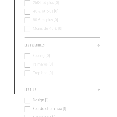
250€ et plus [0]
40 € et plus [0]
80 € et plus [0]
Moins de 40 € [0]
LES ESSENTIELS
Feeling [0]
Palmarès [0]
Trop bon [0]
LES PLUS
Design [1]
Feu de cheminée [1]