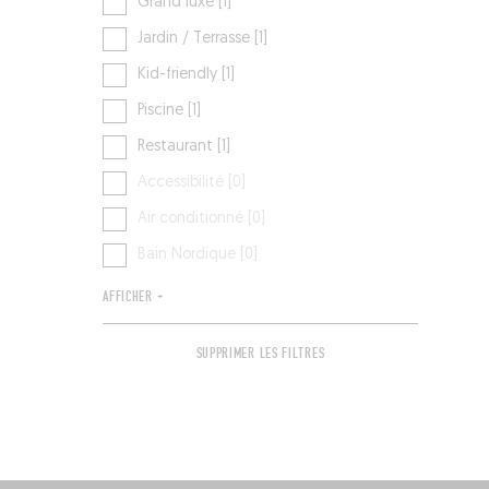
Grand luxe [1]
Jardin / Terrasse [1]
Kid-friendly [1]
Piscine [1]
Restaurant [1]
Accessibilité [0]
Air conditionné [0]
Bain Nordique [0]
AFFICHER +
SUPPRIMER LES FILTRES