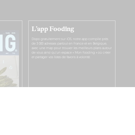
L’app Fooding
Dispo gratuitement sur iOS, notre app compile près
de 3 000 adresses partout en France et en Belgique,
avec une map pour trouver les meilleurs plans autour
de vous ainsi qu’un espace « Mon Fooding » où créer
et partager vos listes de favoris à volonté.