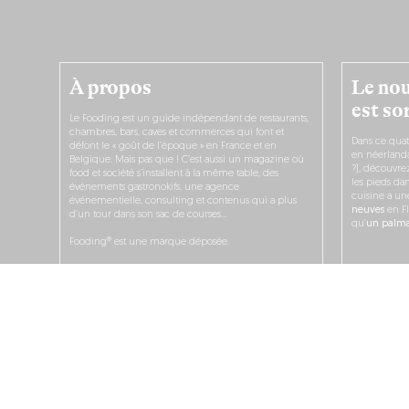
À propos
Le nou
est sor
Le Fooding est un guide indépendant de restaurants,
chambres, bars, caves et commerces qui font et
Dans ce quat
défont le « goût de l’époque » en France et en
en néerlandai
Belgique. Mais pas que ! C’est aussi un magazine où
?), découvr
food et société s’installent à la même table, des
les pieds dan
événements gastronokifs, une agence
cuisine a un
événementielle, consulting et contenus qui a plus
neuves
en Fl
d’un tour dans son sac de courses…
qu’
un palmar
Fooding® est une marque déposée.