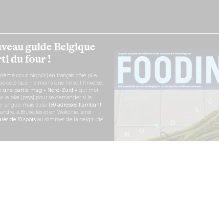
veau guide Belgique
ti du four !
rième opus bigoût (en français côté pile,
s côté face – à moins que ne soit l’inverse
ez
une partie mag « Nord-Zuid »
qui met
s le plat (pays) pour se demander si la
e langue, mais aussi
150 adresses flambant
andre, à Bruxelles et en Wallonie, ainsi
ès de 10 spots
au sommet de la belgitude.