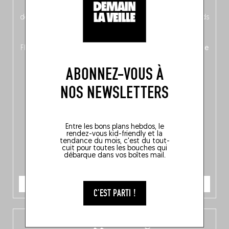
néerlandais côté face – à moins que ne soit l’inverse ?),
découvrez
une partie mag « Nord-Zuid »
qui met les pieds
dans le plat (pays) pour se demander si la cuisine a une
langue, mais aussi
150 adresses flambant neuves
en
Flandre, à Bruxelles et en Wallonie, ainsi qu’
un palmarès de
10 spots
au sommet de la belgitude.
ABONNEZ-VOUS À
NOS NEWSLETTERS
Entre les bons plans hebdos, le
rendez-vous kid-friendly et la
tendance du mois, c'est du tout-
cuit pour toutes les bouches qui
débarque dans vos boîtes mail.
JE COMMANDE
C'EST PARTI !
L’app Fooding