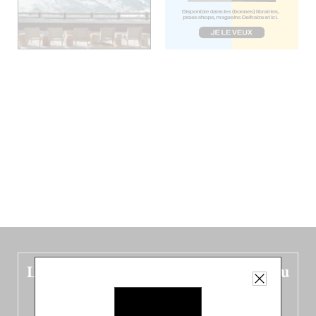
Le nouveau guide Belgique est sorti du
four !
Dans ce quatrième opus bigoût (en français côté pile, en