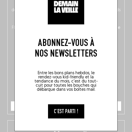
néerlandais côté face – à moins que ne soit l’inverse ?),
découvrez
une partie mag « Nord-Zuid »
qui met les pieds
dans le plat (pays) pour se demander si la cuisine a une
langue, mais aussi
150 adresses flambant neuves
en
Flandre, à Bruxelles et en Wallonie, ainsi qu’
un palmarès de
10 spots
au sommet de la belgitude.
ABONNEZ-VOUS À
NOS NEWSLETTERS
Entre les bons plans hebdos, le
rendez-vous kid-friendly et la
tendance du mois, c'est du tout-
cuit pour toutes les bouches qui
débarque dans vos boîtes mail.
JE COMMANDE
C'EST PARTI !
L’app Fooding