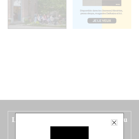
Le nouveau guide Belgique est sorti du
four !
Dans ce quatrième opus bigoût (en français côté pile, en