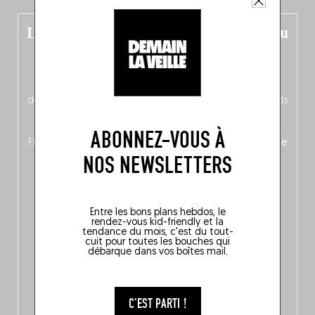
Le nouveau guide Belgique est sorti du
four !
Dans ce quatrième opus bigoût (en français côté pile, en
néerlandais côté face – à moins que ne soit l’inverse ?),
découvrez
une partie mag « Nord-Zuid »
qui met les pieds
dans le plat (pays) pour se demander si la cuisine a une
langue, mais aussi
150 adresses flambant neuves
en
ABONNEZ-VOUS À
Flandre, à Bruxelles et en Wallonie, ainsi qu’
un palmarès de
NOS NEWSLETTERS
10 spots
au sommet de la belgitude.
Entre les bons plans hebdos, le
rendez-vous kid-friendly et la
tendance du mois, c'est du tout-
cuit pour toutes les bouches qui
débarque dans vos boîtes mail.
C'EST PARTI !