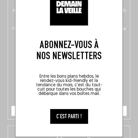
néerlandais côté face – à moins que ne soit l’inverse ?),
découvrez
une partie mag « Nord-Zuid »
qui met les pieds
dans le plat (pays) pour se demander si la cuisine a une
langue, mais aussi
150 adresses flambant neuves
en
Flandre, à Bruxelles et en Wallonie, ainsi qu’
un palmarès de
10 spots
au sommet de la belgitude.
ABONNEZ-VOUS À
NOS NEWSLETTERS
Entre les bons plans hebdos, le
rendez-vous kid-friendly et la
tendance du mois, c'est du tout-
cuit pour toutes les bouches qui
débarque dans vos boîtes mail.
JE COMMANDE
C'EST PARTI !
L’app Fooding