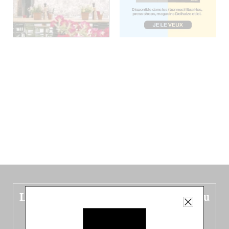
Le nouveau guide Belgique est sorti du
four !
Dans ce quatrième opus bigoût (en français côté pile, en