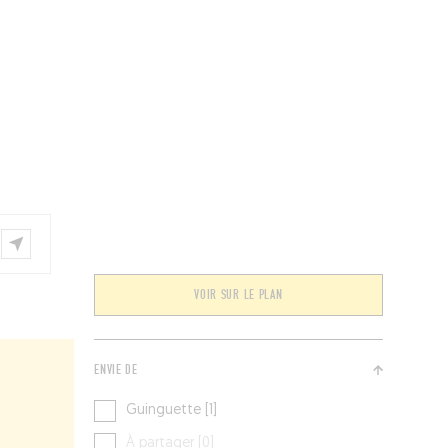
ÉVÉNEMENTS
BELGIQUE
Kids
VOIR SUR LE PLAN
ENVIE DE
Guinguette [1]
À partager [0]