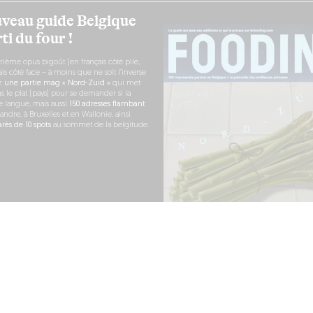
veau guide Belgique
ti du four !
rième opus bigoût (en français côté pile,
s côté face – à moins que ne soit l’inverse
ez
une partie mag « Nord-Zuid »
qui met
s le plat (pays) pour se demander si la
e langue, mais aussi
150 adresses flambant
andre, à Bruxelles et en Wallonie, ainsi
ès de 10 spots
au sommet de la belgitude.
 COMMANDE