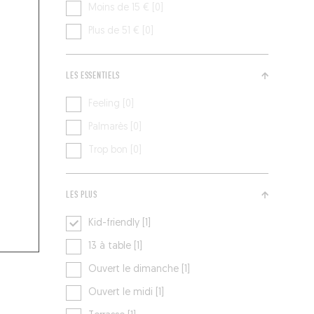
Moins de 15 € [0]
Plus de 51 € [0]
LES ESSENTIELS
Feeling [0]
Palmarès [0]
Trop bon [0]
LES PLUS
Kid-friendly [1]
13 à table [1]
Ouvert le dimanche [1]
Ouvert le midi [1]