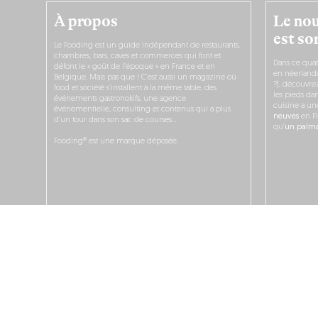
À propos
Le nou
est sor
Le Fooding est un guide indépendant de restaurants,
chambres, bars, caves et commerces qui font et
Dans ce quat
défont le « goût de l’époque » en France et en
en néerlandai
Belgique. Mais pas que ! C’est aussi un magazine où
?), découvr
food et société s’installent à la même table, des
les pieds dan
événements gastronokifs, une agence
cuisine a un
événementielle, consulting et contenus qui a plus
neuves
en Fl
d’un tour dans son sac de courses…
qu’
un palmar
Fooding® est une marque déposée.
JE