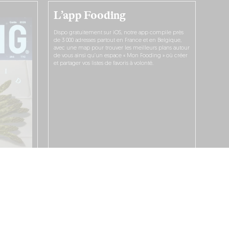
L’app Fooding
Dispo gratuitement sur iOS, notre app compile près
de 3 000 adresses partout en France et en Belgique,
avec une map pour trouver les meilleurs plans autour
de vous ainsi qu’un espace « Mon Fooding » où créer
et partager vos listes de favoris à volonté.
JE LA TÉLÉCHARGE !