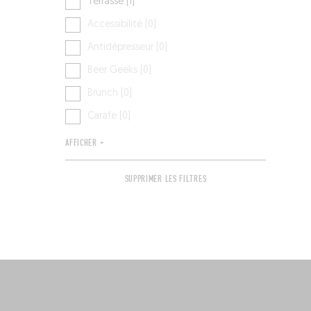
Terrasse [1]
Accessibilité [0]
Antidépresseur [0]
Beer Geeks [0]
Brunch [0]
Carafe [0]
AFFICHER +
SUPPRIMER LES FILTRES