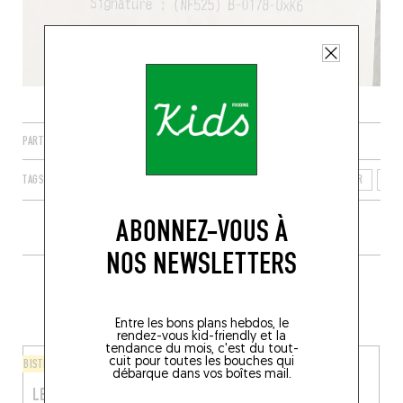
PARTAGER
TAGS
BANNAY
CENTRE-VAL DE LOIRE
FRANCE
CHER
183
ABONNEZ-VOUS À
NOS NEWSLETTERS
PLUS DE TABLES DE GENRE À
PROXIMITÉ
Entre les bons plans hebdos, le
rendez-vous kid-friendly et la
tendance du mois, c'est du tout-
cuit pour toutes les bouches qui
BISTROT
BISTROT
débarque dans vos boîtes mail.
LE CHAT
LA PETITE MAISON