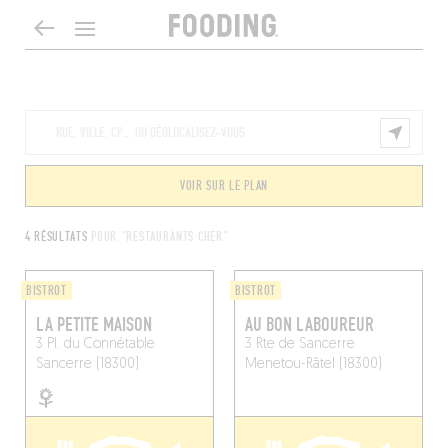
VOIR SUR LE PLAN
4 RÉSULTATS
POUR "RESTAURANTS CHER"
BISTROT
BISTROT
LA PETITE MAISON
AU BON LABOUREUR
3 Pl. du Connétable
3 Rte de Sancerre
Sancerre (18300)
Menetou-Râtel (18300)