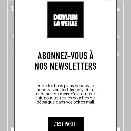
Le nouveau guide Belgique est sorti du
four !
Dans ce quatrième opus bigoût (en français côté pile, en
néerlandais côté face – à moins que ne soit l’inverse ?),
découvrez
une partie mag « Nord-Zuid »
qui met les pieds
dans le plat (pays) pour se demander si la cuisine a une
langue, mais aussi
150 adresses flambant neuves
en
ABONNEZ-VOUS À
Flandre, à Bruxelles et en Wallonie, ainsi qu’
un palmarès de
10 spots
au sommet de la belgitude.
NOS NEWSLETTERS
Entre les bons plans hebdos, le
rendez-vous kid-friendly et la
tendance du mois, c'est du tout-
cuit pour toutes les bouches qui
débarque dans vos boîtes mail.
C'EST PARTI !