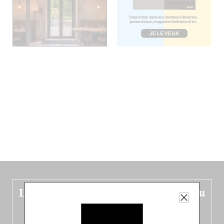
Le nouveau guide Belgique est sorti du
four !
Dans ce quatrième opus bigoût (en français côté pile, en