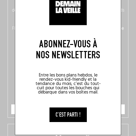
néerlandais côté face – à moins que ne soit l’inverse ?),
découvrez
une partie mag « Nord-Zuid »
qui met les pieds
dans le plat (pays) pour se demander si la cuisine a une
langue, mais aussi
150 adresses flambant neuves
en
Flandre, à Bruxelles et en Wallonie, ainsi qu’
un palmarès de
10 spots
au sommet de la belgitude.
ABONNEZ-VOUS À
NOS NEWSLETTERS
Entre les bons plans hebdos, le
rendez-vous kid-friendly et la
tendance du mois, c'est du tout-
cuit pour toutes les bouches qui
débarque dans vos boîtes mail.
JE COMMANDE
C'EST PARTI !
L’app Fooding