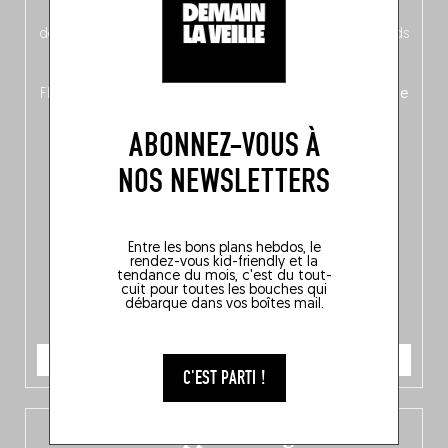
néerlandais côté face – à moins que ne soit l’inverse ?),
découvrez
une partie mag « Nord-Zuid »
qui met les pieds
dans le plat (pays) pour se demander si la cuisine a une
langue, mais aussi
150 adresses flambant neuves
en
Flandre, à Bruxelles et en Wallonie, ainsi qu’
un palmarès de
10 spots
au sommet de la belgitude.
ABONNEZ-VOUS À
NOS NEWSLETTERS
Entre les bons plans hebdos, le
rendez-vous kid-friendly et la
tendance du mois, c'est du tout-
cuit pour toutes les bouches qui
débarque dans vos boîtes mail.
JE COMMANDE
C'EST PARTI !
L’app Fooding