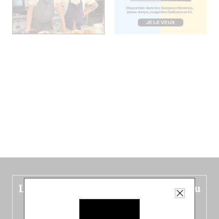
Le nouveau guide Belgique est sorti du
four !
Dans ce quatrième opus bigoût (en français côté pile, en