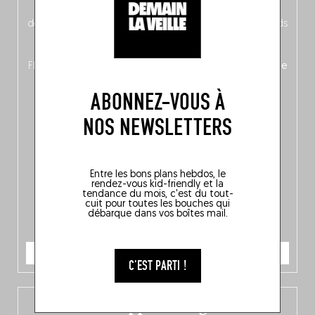
néerlandais côté face – à moins que ne soit l’inverse ?),
découvrez
une partie mag « Nord-Zuid »
qui met les pieds
dans le plat (pays) pour se demander si la cuisine a une
langue, mais aussi
150 adresses flambant neuves
en
Flandre, à Bruxelles et en Wallonie, ainsi qu’
un palmarès de
10 spots
au sommet de la belgitude.
ABONNEZ-VOUS À
NOS NEWSLETTERS
Entre les bons plans hebdos, le
rendez-vous kid-friendly et la
tendance du mois, c'est du tout-
cuit pour toutes les bouches qui
débarque dans vos boîtes mail.
JE COMMANDE
C'EST PARTI !
L’app Fooding