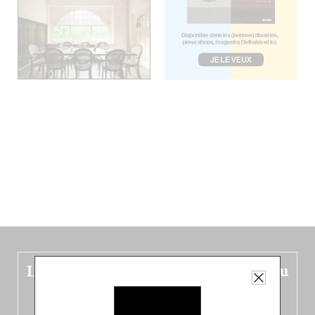
Le nouveau guide Belgique est sorti du
four !
Dans ce quatrième opus bigoût (en français côté pile, en