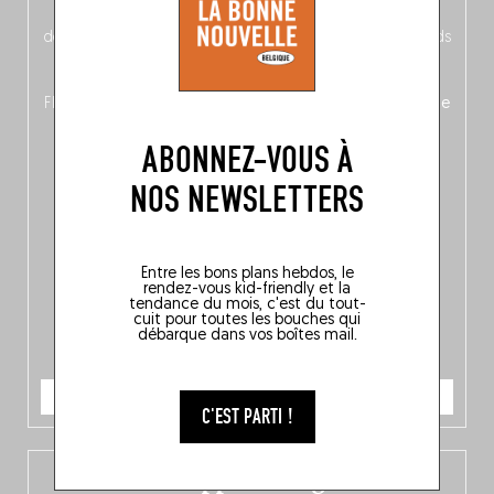
néerlandais côté face – à moins que ne soit l’inverse ?),
découvrez
une partie mag « Nord-Zuid »
qui met les pieds
dans le plat (pays) pour se demander si la cuisine a une
langue, mais aussi
150 adresses flambant neuves
en
Flandre, à Bruxelles et en Wallonie, ainsi qu’
un palmarès de
10 spots
au sommet de la belgitude.
ABONNEZ-VOUS À
NOS NEWSLETTERS
Entre les bons plans hebdos, le
rendez-vous kid-friendly et la
tendance du mois, c'est du tout-
cuit pour toutes les bouches qui
débarque dans vos boîtes mail.
JE COMMANDE
C'EST PARTI !
L’app Fooding