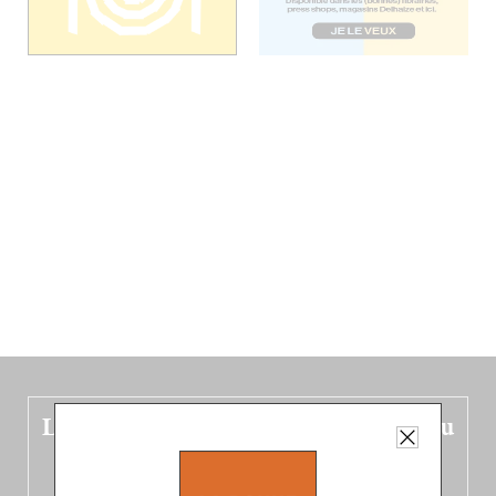
Le nouveau guide Belgique est sorti du
four !
Dans ce quatrième opus bigoût (en français côté pile, en