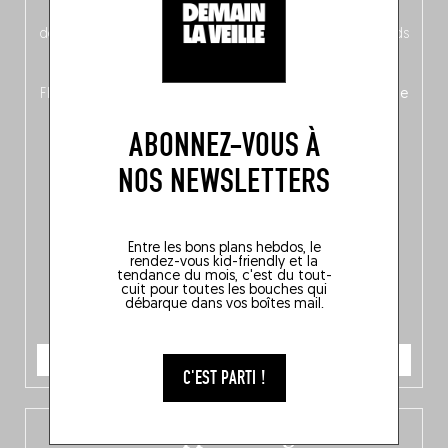
néerlandais côté face – à moins que ne soit l’inverse ?),
découvrez
une partie mag « Nord-Zuid »
qui met les pieds
dans le plat (pays) pour se demander si la cuisine a une
langue, mais aussi
150 adresses flambant neuves
en
Flandre, à Bruxelles et en Wallonie, ainsi qu’
un palmarès de
10 spots
au sommet de la belgitude.
ABONNEZ-VOUS À
NOS NEWSLETTERS
Entre les bons plans hebdos, le
rendez-vous kid-friendly et la
tendance du mois, c'est du tout-
cuit pour toutes les bouches qui
débarque dans vos boîtes mail.
JE COMMANDE
C'EST PARTI !
L’app Fooding