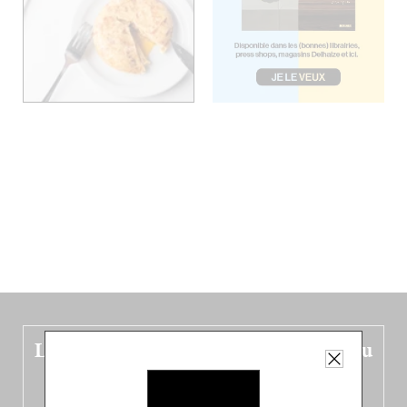
Le nouveau guide Belgique est sorti du
four !
Dans ce quatrième opus bigoût (en français côté pile, en