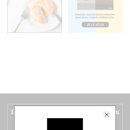
Le nouveau guide Belgique est sorti du
four !
Dans ce quatrième opus bigoût (en français côté pile, en