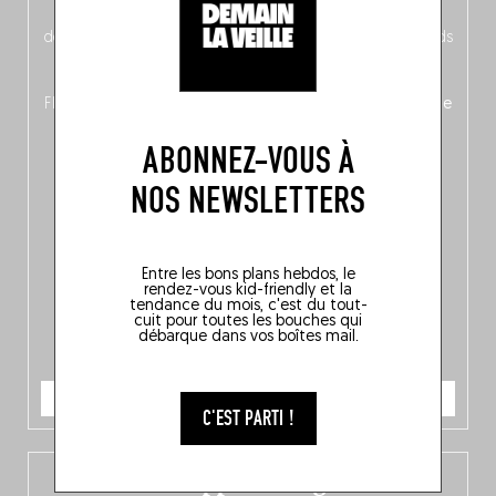
néerlandais côté face – à moins que ne soit l’inverse ?),
découvrez
une partie mag « Nord-Zuid »
qui met les pieds
dans le plat (pays) pour se demander si la cuisine a une
langue, mais aussi
150 adresses flambant neuves
en
Flandre, à Bruxelles et en Wallonie, ainsi qu’
un palmarès de
10 spots
au sommet de la belgitude.
ABONNEZ-VOUS À
NOS NEWSLETTERS
Entre les bons plans hebdos, le
rendez-vous kid-friendly et la
tendance du mois, c'est du tout-
cuit pour toutes les bouches qui
débarque dans vos boîtes mail.
JE COMMANDE
C'EST PARTI !
L’app Fooding