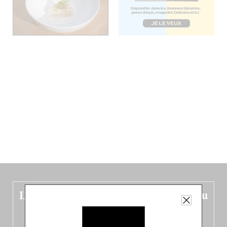
Le nouveau guide Belgique est sorti du
four !
Dans ce quatrième opus bigoût (en français côté pile, en