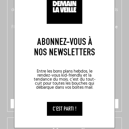
néerlandais côté face – à moins que ne soit l’inverse ?),
découvrez
une partie mag « Nord-Zuid »
qui met les pieds
dans le plat (pays) pour se demander si la cuisine a une
langue, mais aussi
150 adresses flambant neuves
en
Flandre, à Bruxelles et en Wallonie, ainsi qu’
un palmarès de
10 spots
au sommet de la belgitude.
ABONNEZ-VOUS À
NOS NEWSLETTERS
Entre les bons plans hebdos, le
rendez-vous kid-friendly et la
tendance du mois, c'est du tout-
cuit pour toutes les bouches qui
débarque dans vos boîtes mail.
JE COMMANDE
C'EST PARTI !
L’app Fooding