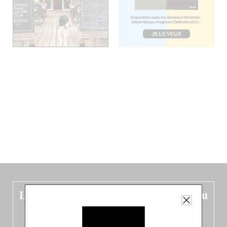
Le nouveau guide Belgique est sorti du
four !
Dans ce quatrième opus bigoût (en français côté pile, en