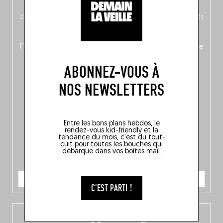
néerlandais côté face – à moins que ne soit l’inverse ?),
découvrez
une partie mag « Nord-Zuid »
qui met les pieds
dans le plat (pays) pour se demander si la cuisine a une
langue, mais aussi
150 adresses flambant neuves
en
Flandre, à Bruxelles et en Wallonie, ainsi qu’
un palmarès de
10 spots
au sommet de la belgitude.
ABONNEZ-VOUS À
NOS NEWSLETTERS
Entre les bons plans hebdos, le
rendez-vous kid-friendly et la
tendance du mois, c'est du tout-
cuit pour toutes les bouches qui
débarque dans vos boîtes mail.
JE COMMANDE
C'EST PARTI !
L’app Fooding