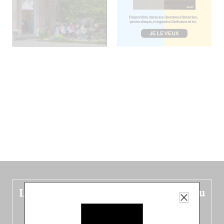
Le nouveau guide Belgique est sorti du
four !
Dans ce quatrième opus bigoût (en français côté pile, en