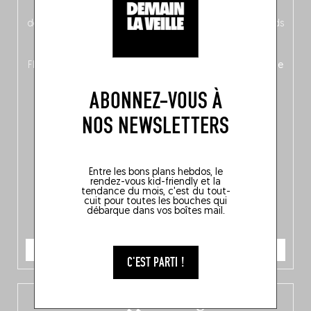
néerlandais côté face – à moins que ne soit l’inverse ?),
découvrez
une partie mag « Nord-Zuid »
qui met les pieds
dans le plat (pays) pour se demander si la cuisine a une
langue, mais aussi
150 adresses flambant neuves
en
Flandre, à Bruxelles et en Wallonie, ainsi qu’
un palmarès de
10 spots
au sommet de la belgitude.
ABONNEZ-VOUS À
NOS NEWSLETTERS
Entre les bons plans hebdos, le
rendez-vous kid-friendly et la
tendance du mois, c'est du tout-
cuit pour toutes les bouches qui
débarque dans vos boîtes mail.
JE COMMANDE
C'EST PARTI !
L’app Fooding