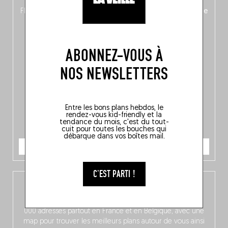
langue, mais aussi
150 adresses flambant neuves
en
Flandre, à Bruxelles et en Wallonie, ainsi qu’
un palmarès de
10 spots
au sommet de la belgitude.
ABONNEZ-VOUS À
NOS NEWSLETTERS
Entre les bons plans hebdos, le
rendez-vous kid-friendly et la
tendance du mois, c'est du tout-
cuit pour toutes les bouches qui
débarque dans vos boîtes mail.
JE COMMANDE
C'EST PARTI !
L’app Fooding
Dispo gratuitement sur iOS, notre app compile près de 3
000 adresses partout en France et en Belgique, avec une
map pour trouver les meilleurs plans autour de vous ainsi