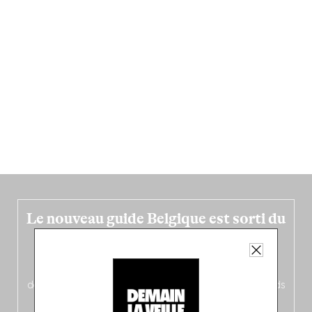
Le nouveau guide Belgique est sorti du
four !
Dans ce quatrième opus bigoût (en français côté pile, en
néerlandais côté face – à moins que ne soit l’inverse ?),
découvrez
une partie mag « Nord-Zuid »
qui met les pieds
dans le plat (pays) pour se demander si la cuisine a une