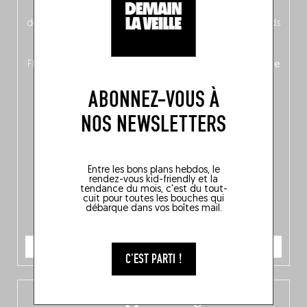
néerlandais côté face – à moins que ne soit l’inverse ?),
découvrez
une partie mag « Nord-Zuid »
qui met les pieds
dans le plat (pays) pour se demander si la cuisine a une
langue, mais aussi
150 adresses flambant neuves
en
Flandre, à Bruxelles et en Wallonie, ainsi qu’
un palmarès de
10 spots
au sommet de la belgitude.
ABONNEZ-VOUS À
NOS NEWSLETTERS
Entre les bons plans hebdos, le
rendez-vous kid-friendly et la
tendance du mois, c'est du tout-
cuit pour toutes les bouches qui
débarque dans vos boîtes mail.
JE COMMANDE
C'EST PARTI !
L’app Fooding