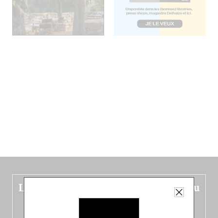
Le nouveau guide Belgique est sorti du
four !
Dans ce quatrième opus bigoût (en français côté pile, en