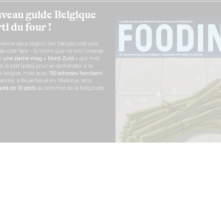
veau guide Belgique
ti du four !
rième opus bigoût (en français côté pile,
s côté face – à moins que ne soit l’inverse
ez
une partie mag « Nord-Zuid »
qui met
s le plat (pays) pour se demander si la
e langue, mais aussi
150 adresses flambant
andre, à Bruxelles et en Wallonie, ainsi
ès de 10 spots
au sommet de la belgitude.
 COMMANDE