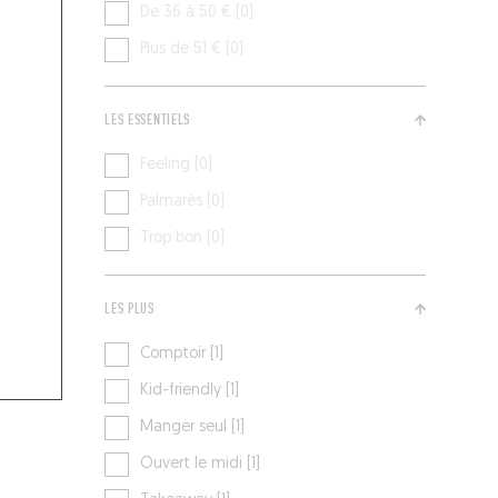
De 36 à 50 € [0]
Plus de 51 € [0]
LES ESSENTIELS
Feeling [0]
Palmarès [0]
Trop bon [0]
LES PLUS
Comptoir [1]
Kid-friendly [1]
Manger seul [1]
Ouvert le midi [1]