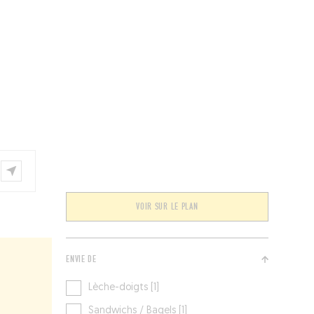
ÉVÉNEMENTS
BELGIQUE
Kids
VOIR SUR LE PLAN
ENVIE DE
Lèche-doigts [1]
Sandwichs / Bagels [1]