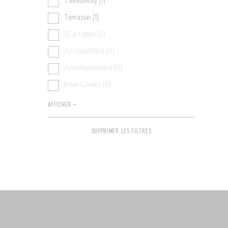
Takeaway [1]
Terrasse [1]
13 à table [0]
Accessibilité [0]
Antidépresseur [0]
Beer Geeks [0]
AFFICHER +
SUPPRIMER LES FILTRES