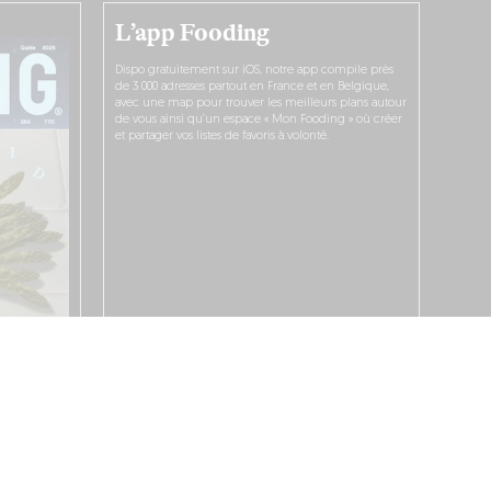
L’app Fooding
Dispo gratuitement sur iOS, notre app compile près
de 3 000 adresses partout en France et en Belgique,
avec une map pour trouver les meilleurs plans autour
de vous ainsi qu’un espace « Mon Fooding » où créer
et partager vos listes de favoris à volonté.
JE LA TÉLÉCHARGE !