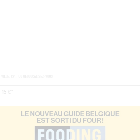
BRES
BARS
COMMERCES
CAVES
RECETTES
 15 €"