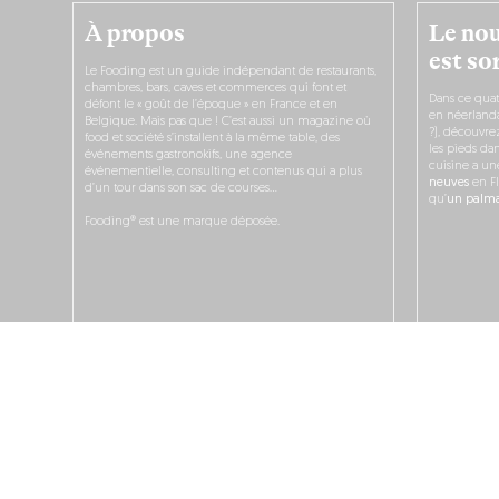
À propos
Le nou
est sor
Le Fooding est un guide indépendant de restaurants,
chambres, bars, caves et commerces qui font et
Dans ce quat
défont le « goût de l’époque » en France et en
en néerlandai
Belgique. Mais pas que ! C’est aussi un magazine où
?), découvr
food et société s’installent à la même table, des
les pieds dan
événements gastronokifs, une agence
cuisine a un
événementielle, consulting et contenus qui a plus
neuves
en Fl
d’un tour dans son sac de courses…
qu’
un palmar
Fooding® est une marque déposée.
JE