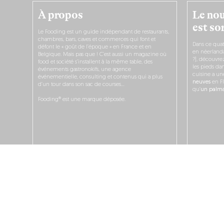
À propos
Le nou
est sor
Le Fooding est un guide indépendant de restaurants,
chambres, bars, caves et commerces qui font et
Dans ce quat
défont le « goût de l’époque » en France et en
en néerlandai
Belgique. Mais pas que ! C’est aussi un magazine où
?), découvr
food et société s’installent à la même table, des
les pieds dan
événements gastronokifs, une agence
cuisine a un
événementielle, consulting et contenus qui a plus
neuves
en Fl
d’un tour dans son sac de courses…
qu’
un palmar
Fooding® est une marque déposée.
JE