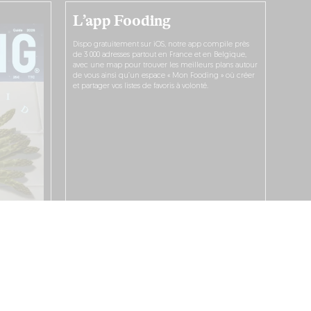
L’app Fooding
Dispo gratuitement sur iOS, notre app compile près
de 3 000 adresses partout en France et en Belgique,
avec une map pour trouver les meilleurs plans autour
de vous ainsi qu’un espace « Mon Fooding » où créer
et partager vos listes de favoris à volonté.
JE LA TÉLÉCHARGE !