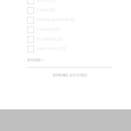
Brunch [0]
Carafe [0]
Cheffe de Bande [0]
Comptoir [0]
En continu [0]
Faim de nuit [0]
AFFICHER +
SUPPRIMER LES FILTRES