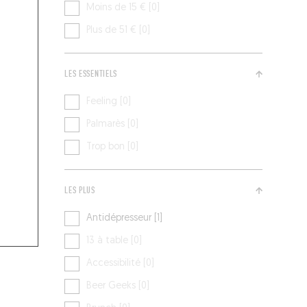
Moins de 15 € [0]
Plus de 51 € [0]
LES ESSENTIELS
Feeling [0]
Palmarès [0]
Trop bon [0]
LES PLUS
Antidépresseur [1]
13 à table [0]
Accessibilité [0]
Beer Geeks [0]