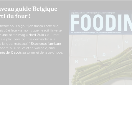
veau guide Belgique
ti du four !
rième opus bigoût (en français côté pile,
s côté face – à moins que ne soit l’inverse
ez
une partie mag « Nord-Zuid »
qui met
s le plat (pays) pour se demander si la
e langue, mais aussi
150 adresses flambant
andre, à Bruxelles et en Wallonie, ainsi
ès de 10 spots
au sommet de la belgitude.
 COMMANDE