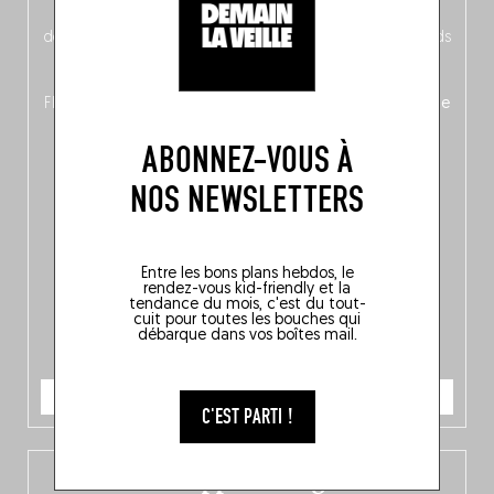
néerlandais côté face – à moins que ne soit l’inverse ?),
découvrez
une partie mag « Nord-Zuid »
qui met les pieds
dans le plat (pays) pour se demander si la cuisine a une
langue, mais aussi
150 adresses flambant neuves
en
Flandre, à Bruxelles et en Wallonie, ainsi qu’
un palmarès de
10 spots
au sommet de la belgitude.
ABONNEZ-VOUS À
NOS NEWSLETTERS
Entre les bons plans hebdos, le
rendez-vous kid-friendly et la
tendance du mois, c'est du tout-
cuit pour toutes les bouches qui
débarque dans vos boîtes mail.
JE COMMANDE
C'EST PARTI !
L’app Fooding