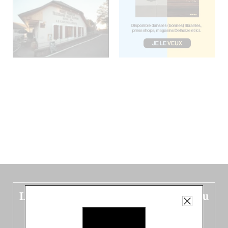
Le nouveau guide Belgique est sorti du
four !
Dans ce quatrième opus bigoût (en français côté pile, en