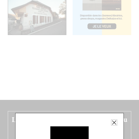
Le nouveau guide Belgique est sorti du
four !
Dans ce quatrième opus bigoût (en français côté pile, en