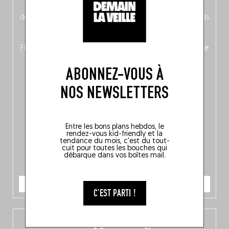
néerlandais côté face – à moins que ne soit l’inverse ?),
découvrez
une partie mag « Nord-Zuid »
qui met les pieds
dans le plat (pays) pour se demander si la cuisine a une
langue, mais aussi
150 adresses flambant neuves
en
Flandre, à Bruxelles et en Wallonie, ainsi qu’
un palmarès de
10 spots
au sommet de la belgitude.
ABONNEZ-VOUS À
NOS NEWSLETTERS
Entre les bons plans hebdos, le
rendez-vous kid-friendly et la
tendance du mois, c'est du tout-
cuit pour toutes les bouches qui
débarque dans vos boîtes mail.
JE COMMANDE
C'EST PARTI !
L’app Fooding