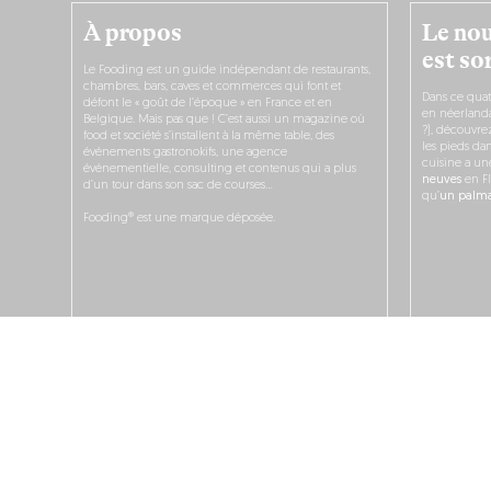
À propos
Le nou
est sor
Le Fooding est un guide indépendant de restaurants,
chambres, bars, caves et commerces qui font et
Dans ce quat
défont le « goût de l’époque » en France et en
en néerlandai
Belgique. Mais pas que ! C’est aussi un magazine où
?), découvr
food et société s’installent à la même table, des
les pieds dan
événements gastronokifs, une agence
cuisine a un
événementielle, consulting et contenus qui a plus
neuves
en Fl
d’un tour dans son sac de courses…
qu’
un palmar
Fooding® est une marque déposée.
JE