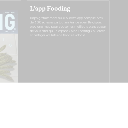
L’app Fooding
Dispo gratuitement sur iOS, notre app compile près
de 3 000 adresses partout en France et en Belgique,
avec une map pour trouver les meilleurs plans autour
de vous ainsi qu’un espace « Mon Fooding » où créer
et partager vos listes de favoris à volonté.
JE LA TÉLÉCHARGE !