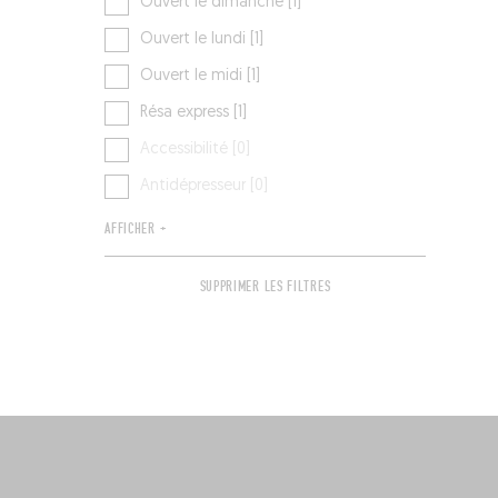
Ouvert le dimanche [1]
Ouvert le lundi [1]
Ouvert le midi [1]
Résa express [1]
Accessibilité [0]
Antidépresseur [0]
AFFICHER +
SUPPRIMER LES FILTRES