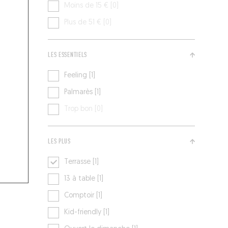
Moins de 15 € [0]
Plus de 51 € [0]
LES ESSENTIELS
Feeling [1]
Palmarès [1]
Trop bon [0]
LES PLUS
Terrasse [1]
13 à table [1]
Comptoir [1]
Kid-friendly [1]