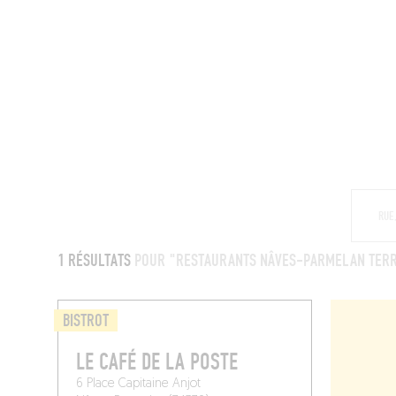
MAGAZINE
RESTAURANTS
CHAM
1 RÉSULTATS
POUR "RESTAURANTS NÂVES-PARMELAN TER
BISTROT
LE CAFÉ DE LA POSTE
6 Place Capitaine Anjot