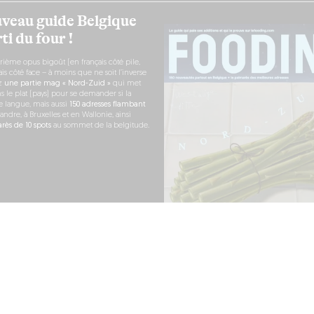
veau guide Belgique
ti du four !
rième opus bigoût (en français côté pile,
s côté face – à moins que ne soit l’inverse
ez
une partie mag « Nord-Zuid »
qui met
s le plat (pays) pour se demander si la
e langue, mais aussi
150 adresses flambant
andre, à Bruxelles et en Wallonie, ainsi
ès de 10 spots
au sommet de la belgitude.
 COMMANDE