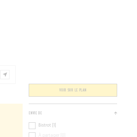
ÉVÉNEMENTS
BELGIQUE
Kids
VOIR SUR LE PLAN
ENVIE DE
Bistrot [1]
À partager [0]