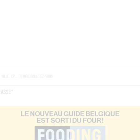
BRES
BARS
COMMERCES
CAVES
RECETTES
RASSE"