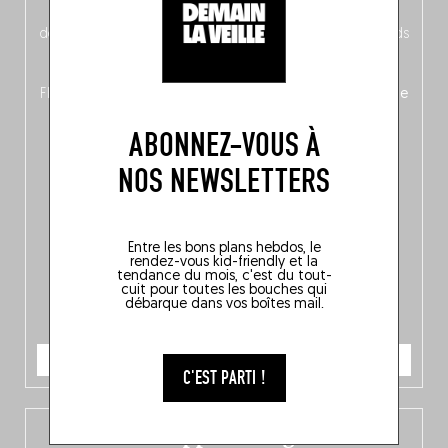
néerlandais côté face – à moins que ne soit l’inverse ?),
découvrez
une partie mag « Nord-Zuid »
qui met les pieds
dans le plat (pays) pour se demander si la cuisine a une
langue, mais aussi
150 adresses flambant neuves
en
Flandre, à Bruxelles et en Wallonie, ainsi qu’
un palmarès de
10 spots
au sommet de la belgitude.
ABONNEZ-VOUS À
NOS NEWSLETTERS
Entre les bons plans hebdos, le
rendez-vous kid-friendly et la
tendance du mois, c'est du tout-
cuit pour toutes les bouches qui
débarque dans vos boîtes mail.
JE COMMANDE
C'EST PARTI !
L’app Fooding