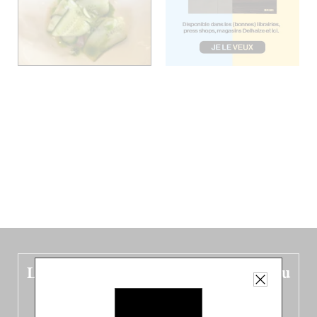
Le nouveau guide Belgique est sorti du
four !
Dans ce quatrième opus bigoût (en français côté pile, en