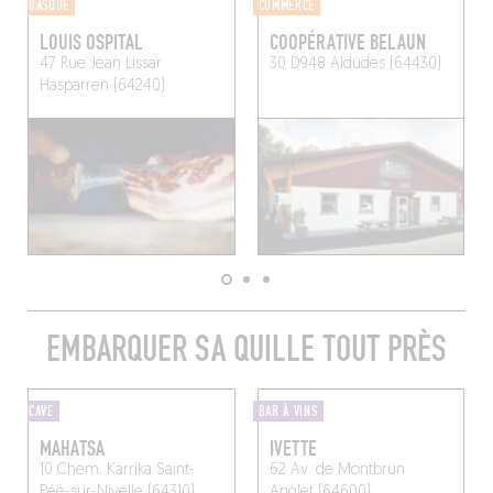
BASQUE
COMMERCE
LOUIS OSPITAL
COOPÉRATIVE BELAUN
47 Rue Jean Lissar
30 D948
Aldudes (64430)
Hasparren (64240)
EMBARQUER SA QUILLE TOUT PRÈS
CAVE
BAR À VINS
MAHATSA
IVETTE
10 Chem. Karrika
Saint-
62 Av. de Montbrun
Pée-sur-Nivelle (64310)
Anglet (64600)