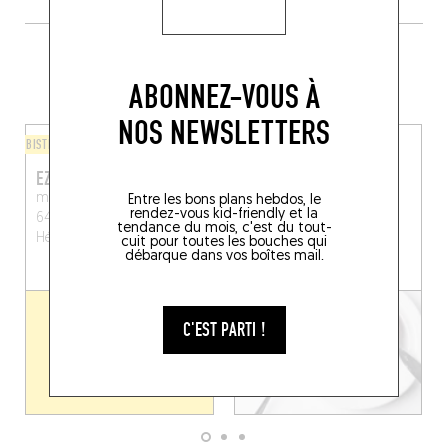
PLUS DE TABLES DE GENRE À
PROXIMITÉ
ABONNEZ-VOUS À
NOS NEWSLETTERS
BISTROT
CUISINE D'AUTEUR
EZKARATZA
ELIZABERRIKO
ETXEBERRIA
maison errekartia, D22,
Entre les bons plans hebdos, le
rendez-vous kid-friendly et la
64640 Hélette, France
85 Qur Elizaberri
tendance du mois, c'est du tout-
Hélette (64640)
Hasparren (64240)
cuit pour toutes les bouches qui
débarque dans vos boîtes mail.
C'EST PARTI !