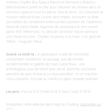
Anthony Orjollet (feu Epoq à Biarritz et Elements à Bidart) a
définitivement quitté la côte pour rallumer ses braises dans un
lumineux appentis tout en pierre, bois et verre. Où il poursuit sa
mission radicool d’une cuisine sans impact, envoyant sa dose
journalière de canailleries bioterroiristes (poisson de Capbreton,
bœuf de Saint-Gladie, légumes de Larceveau) et vins vivants
parmi 400 références. Au-delà de l’ambition nature peinture,
une chose est sûre : Orjollet n’a perdu ni la main, ni le goût de
l’effort.
·
Augustin Marie
Gouté ce midi-là :
un pétaradant crudo de chinchard,
concombre mandoliné, ail sauvage, eau de tomate
lactofermentée et galette de maïs Grand Roux ; une
anthologique joue de bœuf avec persil, pommes duchesse,
pancetta de porc Kintoa et jus époustouflant ; et un trop bon
chou craquelin, mousse au mélilot et glace noisette pralinée.
Les prix :
menus 23 € (midi) et 26 € (soir), carte 31-58 €.
Enregistrez cette adresse dans l’app du Fooding,
disponible sur
iOS !