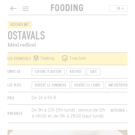
FR
RESTAURANT
OSTAVALS
Idéal radical
LES ESSENTIELS
Feeling
Trop bon
ENVIE DE
CUISINE D'AUTEUR
BISTROT
CAFÉ
LES PLUS
OUVERT LE DIMANCHE
OUVERT LE LUNDI
ANTIDÉPRESSEUR
PRIX
De 36 à 50 €
De 9h à 23h (15h lundi) ; service de 12h
AFFICHER +
HORAIRES
à 14h30 et de 19h à 21h30 (sauf lundi).
Fermé du mardi au jeudi.