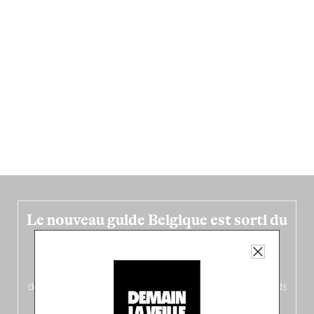
Le nouveau guide Belgique est sorti du
four !
Dans ce quatrième opus bigoût (en français côté pile, en
néerlandais côté face – à moins que ne soit l’inverse ?),
découvrez
une partie mag « Nord-Zuid »
qui met les pieds
dans le plat (pays) pour se demander si la cuisine a une