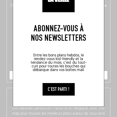
langue, mais aussi
150 adresses flambant neuves
en
Flandre, à Bruxelles et en Wallonie, ainsi qu’
un palmarès de
10 spots
au sommet de la belgitude.
ABONNEZ-VOUS À
NOS NEWSLETTERS
Entre les bons plans hebdos, le
rendez-vous kid-friendly et la
tendance du mois, c'est du tout-
cuit pour toutes les bouches qui
débarque dans vos boîtes mail.
JE COMMANDE
C'EST PARTI !
L’app Fooding
Dispo gratuitement sur iOS, notre app compile près de 3
000 adresses partout en France et en Belgique, avec une
map pour trouver les meilleurs plans autour de vous ainsi