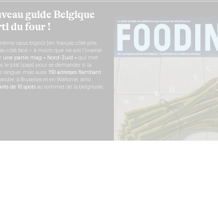
veau guide Belgique
ti du four !
rième opus bigoût (en français côté pile,
s côté face – à moins que ne soit l’inverse
ez
une partie mag « Nord-Zuid »
qui met
s le plat (pays) pour se demander si la
e langue, mais aussi
150 adresses flambant
andre, à Bruxelles et en Wallonie, ainsi
ès de 10 spots
au sommet de la belgitude.
 COMMANDE