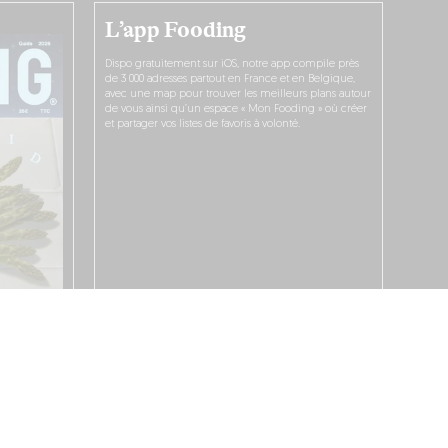
L’app Fooding
Dispo gratuitement sur iOS, notre app compile près
de 3 000 adresses partout en France et en Belgique,
avec une map pour trouver les meilleurs plans autour
de vous ainsi qu’un espace « Mon Fooding » où créer
et partager vos listes de favoris à volonté.
JE LA TÉLÉCHARGE !