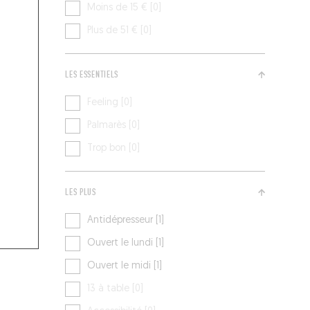
Moins de 15 € [0]
Plus de 51 € [0]
LES ESSENTIELS
Feeling [0]
Palmarès [0]
Trop bon [0]
LES PLUS
Antidépresseur [1]
Ouvert le lundi [1]
Ouvert le midi [1]
13 à table [0]