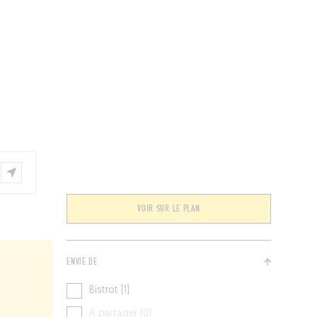
ÉVÉNEMENTS
BELGIQUE
Kids
VOIR SUR LE PLAN
ENVIE DE
Bistrot [1]
À partager [0]