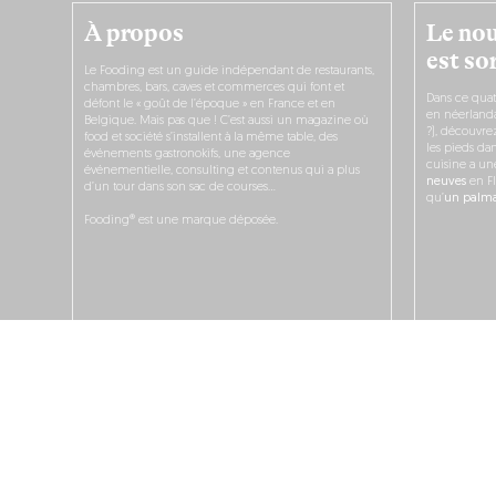
À propos
Le nou
est sor
Le Fooding est un guide indépendant de restaurants,
chambres, bars, caves et commerces qui font et
Dans ce quat
défont le « goût de l’époque » en France et en
en néerlandai
Belgique. Mais pas que ! C’est aussi un magazine où
?), découvr
food et société s’installent à la même table, des
les pieds dan
événements gastronokifs, une agence
cuisine a un
événementielle, consulting et contenus qui a plus
neuves
en Fl
d’un tour dans son sac de courses…
qu’
un palmar
Fooding® est une marque déposée.
JE