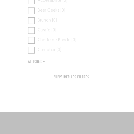
Accessibilité [0]
Beer Geeks [0]
Brunch [0]
Carafe [0]
Cheffe de Bande [0]
Comptoir [0]
AFFICHER +
SUPPRIMER LES FILTRES