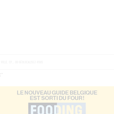
BRES
BARS
COMMERCES
CAVES
RECETTES
€"