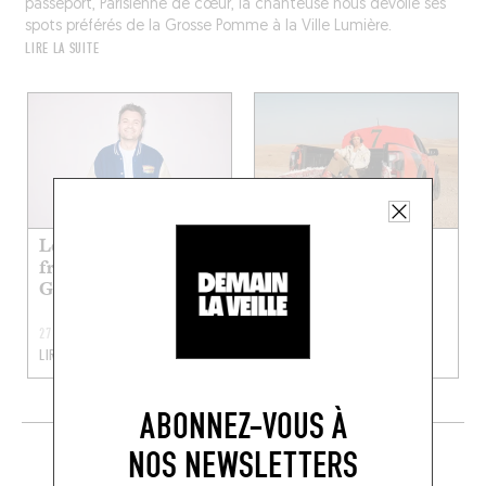
passeport, Parisienne de cœur, la chanteuse nous dévoile ses
spots préférés de la Grosse Pomme à la Ville Lumière.
LIRE LA SUITE
Les restos kid-
Les restos préf’ de
friendly préf’ de
Yasmine
Guigui Pop
27 JUIL. 2026
20 JUIL. 2026
LIRE LA SUITE
LIRE LA SUITE
ABONNEZ-VOUS À
EN CE MOMENT SUR LE FOODING
NOS NEWSLETTERS