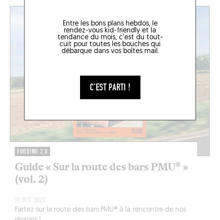
Entre les bons plans hebdos, le
rendez-vous kid-friendly et la
tendance du mois, c'est du tout-
cuit pour toutes les bouches qui
débarque dans vos boîtes mail.
C'EST PARTI !
FOODING 2.0
Guide « Sur la route des bars PMU® »
(vol. 2)
21 OCT. 2025
Partez sur la route des bars PMU® à la rencontre de nos
régions !