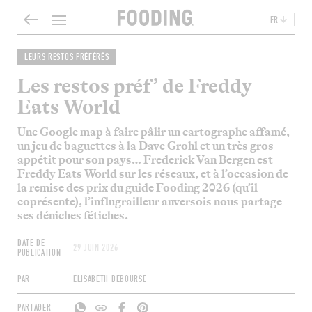
FR
LEURS RESTOS PRÉFÉRÉS
Les restos préf’ de Freddy
Eats World
Une Google map à faire pâlir un cartographe affamé,
un jeu de baguettes à la Dave Grohl et un très gros
appétit pour son pays… Frederick Van Bergen est
Freddy Eats World sur les réseaux, et à l’occasion de
la remise des prix du guide Fooding 2026 (qu’il
coprésente), l’influgrailleur anversois nous partage
ses déniches fétiches.
DATE DE
29 JUIN 2026
PUBLICATION
PAR
ELISABETH DEBOURSE
PARTAGER