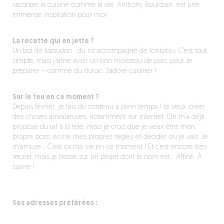
raconter la cuisine comme la vie. Anthony Bourdain est une
immense inspiration pour moi.
La recette qui en jette ?
Un bol de katsudon : du riz accompagné de tonkatsu. C’est tout
simple, mais j’aime avoir un bon morceau de porc pour le
préparer – comme du duroc. J’adore cuisiner !
Sur le feu en ce moment ?
Depuis février, je fais du contenu à plein temps ! Je veux créer
des choses ambitieuses, notamment sur internet. On m’a déjà
proposé du taf à la télé, mais je crois que je veux être mon
propre boss, écrire mes propres règles et décider où je vais. Je
m’amuse… C’est ça ma vie en ce moment ! Et c’est encore très
secret, mais je bosse sur un projet dont le nom est… Affiné. À
suivre !
Ses adresses préférées :