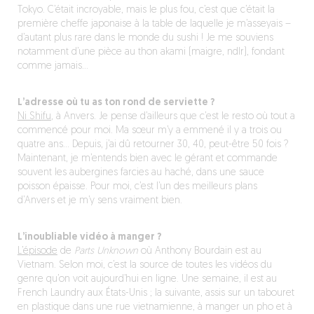
Tokyo. C’était incroyable, mais le plus fou, c’est que c’était la
première cheffe japonaise à la table de laquelle je m’asseyais –
d’autant plus rare dans le monde du sushi ! Je me souviens
notamment d’une pièce au thon akami (maigre, ndlr), fondant
comme jamais…
L’adresse où tu as ton rond de serviette ?
Ni Shifu
, à Anvers. Je pense d’ailleurs que c’est le resto où tout a
commencé pour moi. Ma sœur m’y a emmené il y a trois ou
quatre ans… Depuis, j’ai dû retourner 30, 40, peut-être 50 fois ?
Maintenant, je m’entends bien avec le gérant et commande
souvent les aubergines farcies au haché, dans une sauce
poisson épaisse. Pour moi, c’est l’un des meilleurs plans
d’Anvers et je m’y sens vraiment bien.
L’inoubliable vidéo à manger ?
L’épisode
de
Parts Unknown
où Anthony Bourdain est au
Vietnam. Selon moi, c’est la source de toutes les vidéos du
genre qu’on voit aujourd’hui en ligne. Une semaine, il est au
French Laundry aux États-Unis ; la suivante, assis sur un tabouret
en plastique dans une rue vietnamienne, à manger un pho et à