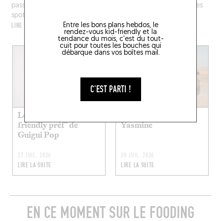
passeport, Parisienne de cœur, la chanteuse nous dévoile ses
spots préférés de la Grosse Pomme à la Ville Lumière.
LIRE LA SUITE
Entre les bons plans hebdos, le
rendez-vous kid-friendly et la
tendance du mois, c'est du tout-
cuit pour toutes les bouches qui
débarque dans vos boîtes mail.
C'EST PARTI !
Les restos kid-
Les restos préf’ de
friendly préf’ de
Yasmine
Guigui Pop
27 JUIL. 2026
20 JUIL. 2026
LIRE LA SUITE
LIRE LA SUITE
EN CE MOMENT SUR LE FOODING