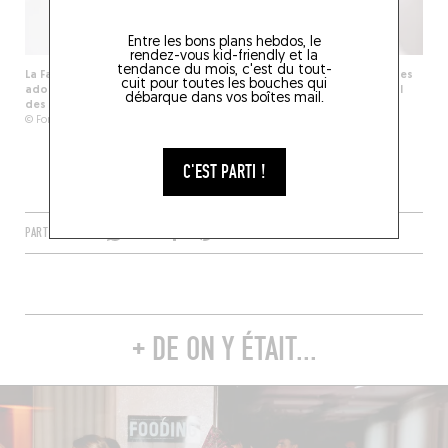
Entre les bons plans hebdos, le
rendez-vous kid-friendly et la
tendance du mois, c'est du tout-
La Fabrique Orchestrale Junior, composée d'une vingtaine de jeunes
cuit pour toutes les bouches qui
adolescent·es de La Courneuve, Villepinte et Aubervilliers. Au régal
débarque dans vos boîtes mail.
des oreilles !
© Fondation Louis Vuitton / Jules Hidrot
C'EST PARTI !
PARTAGER
+ DE ON Y ÉTAIT...