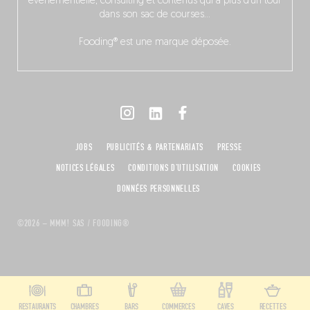
événementielle, consulting et contenus qui a plus d’un tour
dans son sac de courses…
Fooding® est une marque déposée.
JOBS
PUBLICITÉS & PARTENARIATS
PRESSE
NOTICES LÉGALES
CONDITIONS D'UTILISATION
COOKIES
DONNÉES PERSONNELLES
©2026 – MMM! SAS / FOODING®
RESTAURANTS
CHAMBRES
BARS
COMMERCES
CAVES
RECETTES