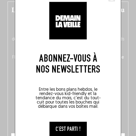
Le nouveau guide Belgique est sorti du
four !
Dans ce quatrième opus bigoût (en français côté pile, en
néerlandais côté face – à moins que ne soit l’inverse ?),
découvrez
une partie mag « Nord-Zuid »
qui met les pieds
dans le plat (pays) pour se demander si la cuisine a une
langue, mais aussi
150 adresses flambant neuves
en
ABONNEZ-VOUS À
Flandre, à Bruxelles et en Wallonie, ainsi qu’
un palmarès de
10 spots
au sommet de la belgitude.
NOS NEWSLETTERS
Entre les bons plans hebdos, le
rendez-vous kid-friendly et la
tendance du mois, c'est du tout-
cuit pour toutes les bouches qui
débarque dans vos boîtes mail.
C'EST PARTI !