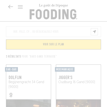
Le goût de l’époque
VOIR SUR LE PLAN
3 RÉSULTATS
POUR "BARS GAND TERRASSE"
BAR-BAR
MIXOMANIAQUE
DOLFIJN
JIGGER'S
Begijnengracht 34
Gand
Oudburg 16
Gand (9000)
(9000)