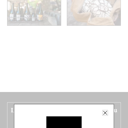
Le nouveau guide Belgique est sorti du
four !
Dans ce quatrième opus bigoût (en français côté pile, en