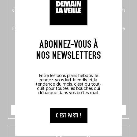
néerlandais côté face – à moins que ne soit l’inverse ?),
découvrez
une partie mag « Nord-Zuid »
qui met les pieds
dans le plat (pays) pour se demander si la cuisine a une
langue, mais aussi
150 adresses flambant neuves
en
Flandre, à Bruxelles et en Wallonie, ainsi qu’
un palmarès de
10 spots
au sommet de la belgitude.
ABONNEZ-VOUS À
NOS NEWSLETTERS
Entre les bons plans hebdos, le
rendez-vous kid-friendly et la
tendance du mois, c'est du tout-
cuit pour toutes les bouches qui
débarque dans vos boîtes mail.
JE COMMANDE
C'EST PARTI !
L’app Fooding